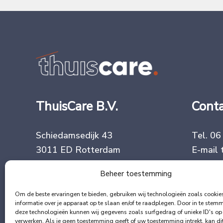
ThuisCare B.V.
Cont
Schiedamsedijk 43
Tel.
06
3011 ED Rotterdam
E-mail
Beheer toestemming
Algemene voorwaarden
Om de beste ervaringen te bieden, gebruiken wij technologieën zoals cooki
informatie over je apparaat op te slaan en/of te raadplegen. Door in te ste
deze technologieën kunnen wij gegevens zoals surfgedrag of unieke ID's op 
verwerken. Als je geen toestemming geeft of uw toestemming intrekt, kan di