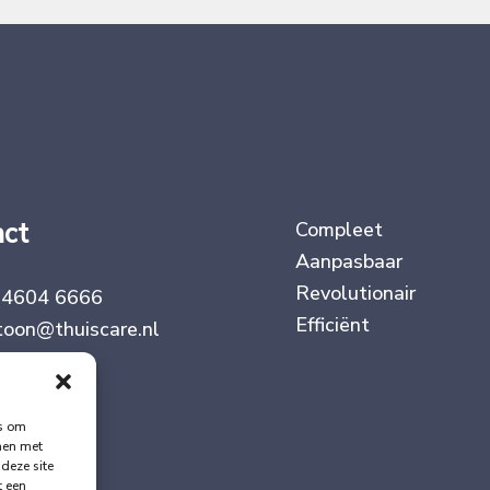
act
Compleet
Aanpasbaar
Revolutionair
 4604 6666
Efficiënt
toon@thuiscare.nl
es om
mmen met
deze site
t een