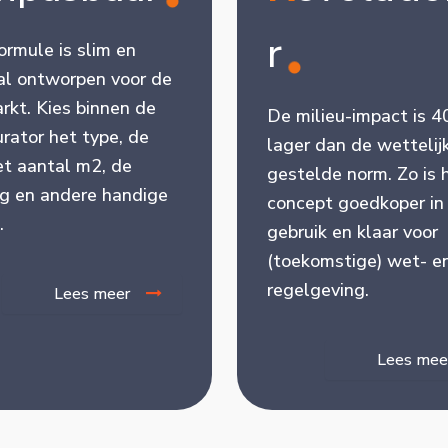
r
ormule is slim en
al ontworpen voor de
rkt. Kies binnen de
De milieu-impact is 
urator het type, de
lager dan de wettelij
het aantal m2, de
gestelde norm. Zo is 
ng en andere handige
concept goedkoper in
.
gebruik en klaar voor
(toekomstige) wet- e
regelgeving.
Lees meer
Lees mee