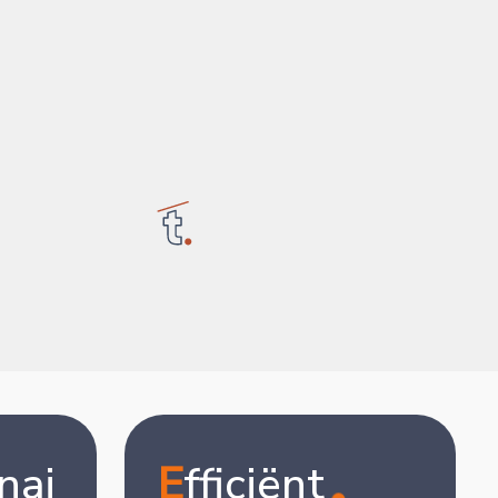
nai
E
fficiënt