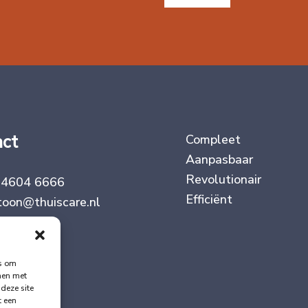
m
a
i
l
a
d
r
e
s
act
Compleet
Aanpasbaar
Revolutionair
 4604 6666
Efficiënt
toon@thuiscare.nl
es om
mmen met
deze site
t een