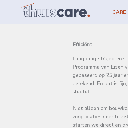
Ga
naar
CARE
de
inhoud
Efficiënt
Langdurige trajecten? D
Programma van Eisen va
gebaseerd op 25 jaar er
berekend. En dat is fijn
sleutel.
Niet alleen om bouwko
zorglocaties neer te z
starten we direct en d