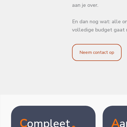
aan je over.
En dan nog wat: alle on
volledige budget gaat 
Neem contact op
C
ompleet
A
a