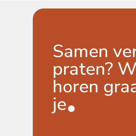
Samen ve
praten? 
horen gra
je